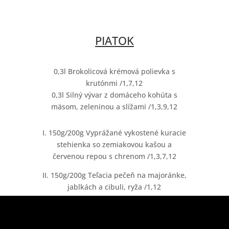
PIATOK
0,3l Brokolicová krémová polievka s
krutónmi /1,7,12
0,3l Silný vývar z domáceho kohúta s
mäsom, zeleninou a slížami /1,3,9,12
I. 150g/200g Vyprážané vykostené kuracie
stehienka so zemiakovou kašou a
červenou repou s chrenom /1,3,7,12
II. 150g/200g Teľacia pečeň na majoránke,
jablkách a cibuli, ryža /1,12
III. 300g/2ks Pečené kačacie stehno
podávané s dusenou červenou kapustou a