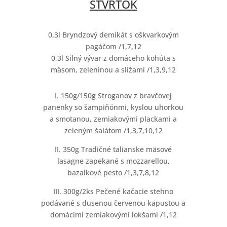
ŠTVRTOK
0,3l Bryndzový demikát s oškvarkovým
pagáčom /1,7,12
0,3l Silný vývar z domáceho kohúta s
mäsom, zeleninou a slížami /1,3,9,12
I. 150g/150g Stroganov z bravčovej
panenky so šampiňónmi, kyslou uhorkou
a smotanou, zemiakovými plackami a
zeleným šalátom /1,3,7,10,12
II. 350g Tradičné talianske mäsové
lasagne zapekané s mozzarellou,
bazalkové pesto /1,3,7,8,12
III. 300g/2ks Pečené kačacie stehno
podávané s dusenou červenou kapustou a
domácimi zemiakovými lokšami /1,12