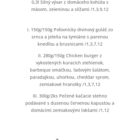
0,3l Silný vývar z domáceho kohúta s
mäsom, zeleninou a slížami /1,3,9,12
I. 150g/150g Poľovnícky divinový guláš zo
srnca a jeleňa na tymiáne s parenou
knedľou a brusnicami /1,3,7,12
II. 280g/150g Chicken burger z
vykostených kuracích stehienok,
barbeque omáčkou, ľadovým šalátom,
paradajkou, uhorkou, cheddar syrom,
zemiakové hranolky /1,3,7,12
III. 300g/2ks Pečené kačacie stehno
podávané s dusenou červenou kapustou a
domácimi zemiakovými lokšami /1,12