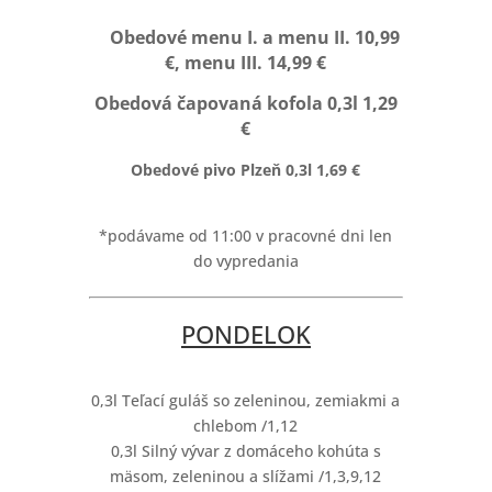
Obedové menu I. a menu II. 10,99
€, menu III. 14,99 €
Obedová
čapovaná kofola 0,3l 1,29
€
Obedové pivo Plzeň 0,3l
1,69 €
*podávame od 11:00 v pracovné dni len
do vypredania
PONDELOK
0,3l Teľací guláš so zeleninou, zemiakmi a
chlebom /1,12
0,3l Silný vývar z domáceho kohúta s
mäsom, zeleninou a slížami /1,3,9,12