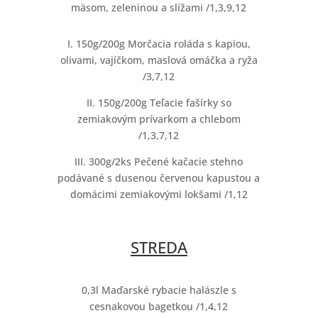
mäsom, zeleninou a slížami /1,3,9,12
I. 150g/200g Morčacia roláda s kapiou,
olivami, vajíčkom, maslová omáčka a ryža
/3,7,12
II. 150g/200g Teľacie fašírky so
zemiakovým prívarkom a chlebom
/1,3,7,12
III. 300g/2ks Pečené kačacie stehno
podávané s dusenou červenou kapustou a
domácimi zemiakovými lokšami /1,12
STREDA
0,3l Maďarské rybacie halászle s
cesnakovou bagetkou /1,4,12