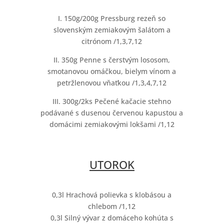
I. 150g/200g Pressburg rezeň so
slovenským zemiakovým šalátom a
citrónom /1,3,7,12
II. 350g Penne s čerstvým lososom,
smotanovou omáčkou, bielym vínom a
petržlenovou vňaťkou /1,3,4,7,12
III. 300g/2ks Pečené kačacie stehno
podávané s dusenou červenou kapustou a
domácimi zemiakovými lokšami /1,12
UTOROK
0,3l Hrachová polievka s klobásou a
chlebom /1,12
0,3l Silný vývar z domáceho kohúta s