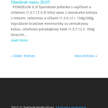
Obedové menu 20.07.
PONDELOK 0,3l Špenátová polievka s vajíčkom a
chlebom /1,3,7,12 0,3l Silný vývar z domáceho kohúta
s mäsom, zeleninou a slížami /1,3,9,12 I. 150g/200g
Vyprážané bravčové minirezníky so zemiakovou
kašou, uhorkovo-paradajkový šalát /1,3,7,12 II. 350g
Gnocchi...
read more
« Older Entries
Next Entries »
2022 © StefankabyPulitzer.
Ochrana osobných