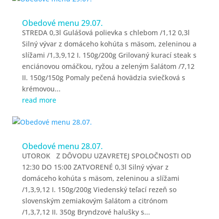
Obedové menu 29.07.
STREDA 0,3l Gulášová polievka s chlebom /1,12 0,3l
Silný vývar z domáceho kohúta s mäsom, zeleninou a
slížami /1,3,9,12 I. 150g/200g Grilovaný kurací steak s
enciánovou omáčkou, ryžou a zeleným šalátom /7,12
II. 150g/150g Pomaly pečená hovädzia sviečková s
krémovou...
read more
Obedové menu 28.07.
UTOROK Z DÔVODU UZAVRETEJ SPOLOČNOSTI OD
12:30 DO 15:00 ZATVORENÉ 0,3l Silný vývar z
domáceho kohúta s mäsom, zeleninou a slížami
/1,3,9,12 I. 150g/200g Viedenský teľací rezeň so
slovenským zemiakovým šalátom a citrónom
/1,3,7,12 II. 350g Bryndzové halušky s...