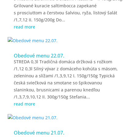
Grilované kuracie saltimbocca zapekané
s prosciuttom a čerstvou šalviou, ryža, listový šalát
/1,7,12 II. 150g/200g Do...
read more
Obedové menu 22.07.
STREDA 0,3l Tradičná domáca držková s rožkom
/1,12 0,3l Silný vývar z domáceho kohúta s mäsom,
zeleninou a slížami /1,3,9,12 I. 150g/150g Typická
česká sviečková na smotane so špikovanou
slaninkou, brusnicami a parenou knedľou
/1,3,7,9,10,12 II. 300g/150g Stefania...
read more
Obedové menu 21.07.