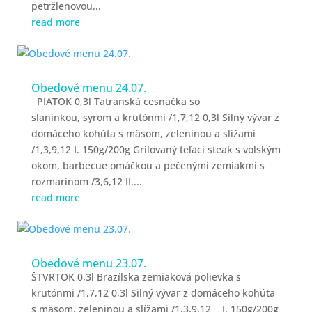
petržlenovou...
read more
Obedové menu 24.07.
PIATOK 0,3l Tatranská cesnačka so
slaninkou, syrom a krutónmi /1,7,12 0,3l Silný vývar z
domáceho kohúta s mäsom, zeleninou a slížami
/1,3,9,12 I. 150g/200g Grilovaný teľací steak s volským
okom, barbecue omáčkou a pečenými zemiakmi s
rozmarínom /3,6,12 II....
read more
Obedové menu 23.07.
ŠTVRTOK 0,3l Brazílska zemiaková polievka s
krutónmi /1,7,12 0,3l Silný vývar z domáceho kohúta
s mäsom, zeleninou a slížami /1,3,9,12 I. 150g/200g