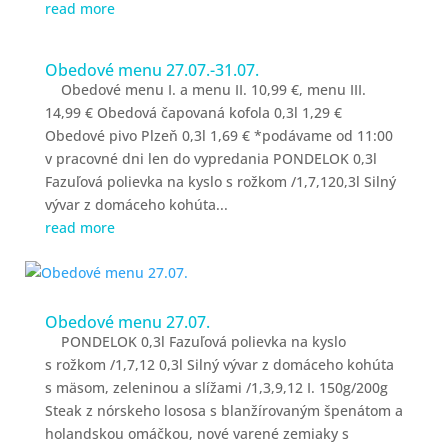
read more
Obedové menu 27.07.-31.07.
Obedové menu I. a menu II. 10,99 €, menu III.
14,99 € Obedová čapovaná kofola 0,3l 1,29 €
Obedové pivo Plzeň 0,3l 1,69 € *podávame od 11:00
v pracovné dni len do vypredania PONDELOK 0,3l
Fazuľová polievka na kyslo s rožkom /1,7,120,3l Silný
vývar z domáceho kohúta...
read more
Obedové menu 27.07.
PONDELOK 0,3l Fazuľová polievka na kyslo
s rožkom /1,7,12 0,3l Silný vývar z domáceho kohúta
s mäsom, zeleninou a slížami /1,3,9,12 I. 150g/200g
Steak z nórskeho lososa s blanžírovaným špenátom a
holandskou omáčkou, nové varené zemiaky s