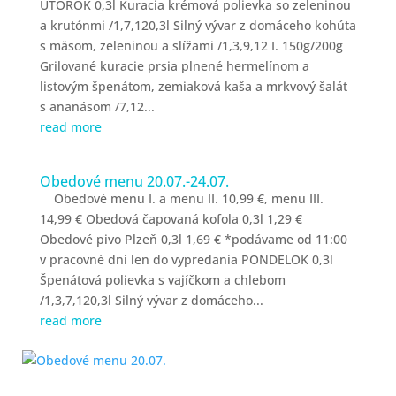
UTOROK 0,3l Kuracia krémová polievka so zeleninou
a krutónmi /1,7,120,3l Silný vývar z domáceho kohúta
s mäsom, zeleninou a slížami /1,3,9,12 I. 150g/200g
Grilované kuracie prsia plnené hermelínom a
listovým špenátom, zemiaková kaša a mrkvový šalát
s ananásom /7,12...
read more
Obedové menu 20.07.-24.07.
Obedové menu I. a menu II. 10,99 €, menu III.
14,99 € Obedová čapovaná kofola 0,3l 1,29 €
Obedové pivo Plzeň 0,3l 1,69 € *podávame od 11:00
v pracovné dni len do vypredania PONDELOK 0,3l
Špenátová polievka s vajíčkom a chlebom
/1,3,7,120,3l Silný vývar z domáceho...
read more