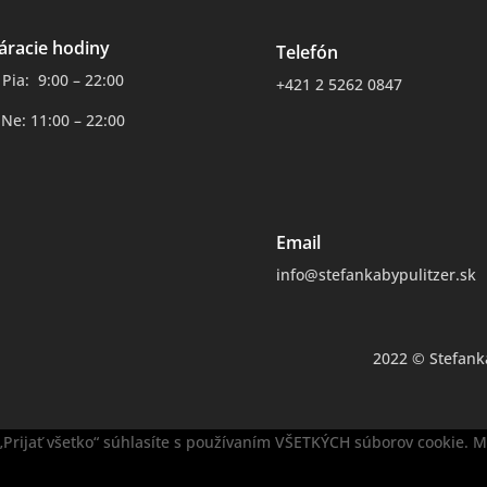
áracie hodiny
Telefón
 Pia: 9:00 – 22:00
+421 2 5262 0847
 Ne: 11:00 – 22:00
Email
info@stefankabypulitzer.sk
2022 © Stefank
Prijať všetko“ súhlasíte s používaním VŠETKÝCH súborov cookie. Mô