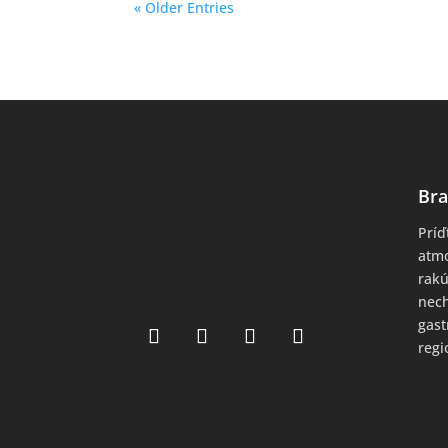
« Older Entries
Bra
Príď
atmo
rakú
nech
gas
regi