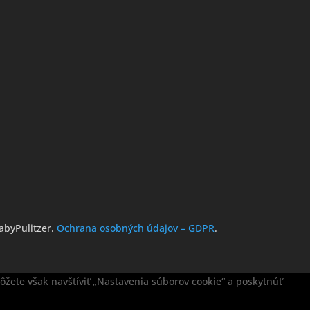
abyPulitzer.
Ochrana osobných údajov – GDPR
.
žete však navštíviť „Nastavenia súborov cookie“ a poskytnúť