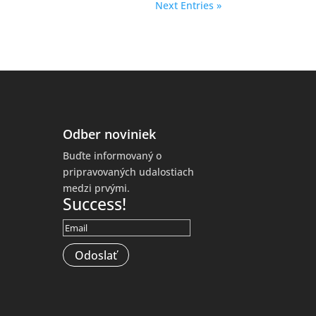
Next Entries »
Odber noviniek
Buďte informovaný o
pripravovaných udalostiach
medzi prvými.
Success!
Odoslať