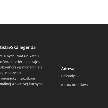
tislavSká legenda
te si vychutnať unikátnu
sféru interiéru a dizajnu
sko-uhorskej monarchie a
Adresa
ajte sa zviesť
Palisády 59
tronomickým zážitkom
onálnej a svetovej kuchyne.
81106 Bratislava