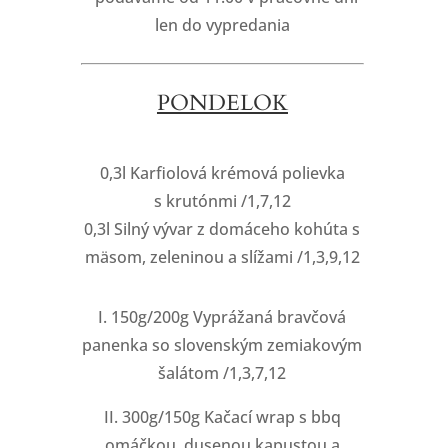
len do vypredania
PONDELOK
0,3l Karfiolová krémová polievka
s krutónmi /1,7,12
0,3l Silný vývar z domáceho kohúta s
mäsom, zeleninou a slížami /1,3,9,12
I. 150g/200g Vyprážaná bravčová
panenka so slovenským zemiakovým
šalátom /1,3,7,12
II. 300g/150g Kačací wrap s bbq
omáčkou, dusenou kapustou a