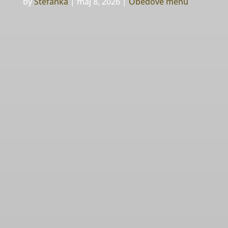
by
Stefanka
|
máj 8, 2026
|
Obedové menu