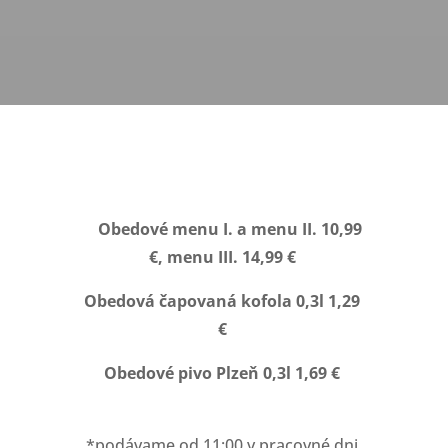
Obedové menu I. a menu II. 10,99
€, menu III. 14,99 €
Obedová
čapovaná kofola 0,3l 1,29
€
Obedové pivo Plzeň 0,3l
1,69 €
*podávame od 11:00 v pracovné dni