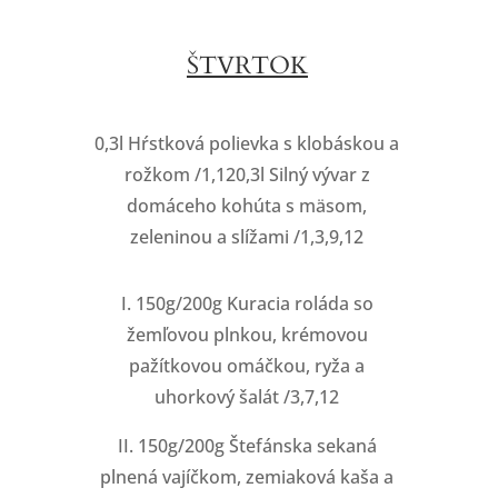
ŠTVRTOK
0,3l Hŕstková polievka s klobáskou a
rožkom /1,120,3l Silný vývar z
domáceho kohúta s mäsom,
zeleninou a slížami /1,3,9,12
I. 150g/200g Kuracia roláda so
žemľovou plnkou, krémovou
pažítkovou omáčkou, ryža a
uhorkový šalát /3,7,12
II. 150g/200g Štefánska sekaná
plnená vajíčkom, zemiaková kaša a