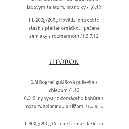
ľadovým šalátom, hranolky /1,6,12
III. 200g/200g Hovädzí entrecôte
steak s pfeffer omáčkou, pečené
zemiaky s rozmarínom /1,3,7,12
UTOROK
0,3l Bograč gulášová polievka s
chlebom /1,12
0,3l Silný vývar z domáceho kohúta s
mäsom, zeleninou a slížami /1,3,9,12
I. 300g/200g Pečené farmárske kura