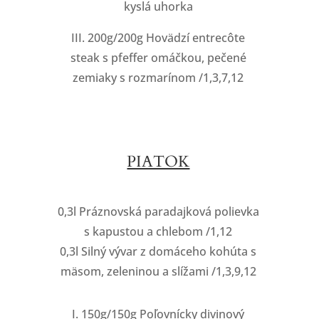
kyslá uhorka
III. 200g/200g Hovädzí entrecôte
steak s pfeffer omáčkou, pečené
zemiaky s rozmarínom /1,3,7,12
PIATOK
0,3l Práznovská paradajková polievka
s kapustou a chlebom /1,12
0,3l Silný vývar z domáceho kohúta s
mäsom, zeleninou a slížami /1,3,9,12
I. 150g/150g Poľovnícky divinový