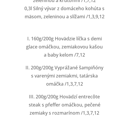
zeleninou a krutónmi /1,7,12
0,3l Silný vývar z domáceho kohúta s
mäsom, zeleninou a slížami /1,3,9,12
I. 160g/200g Hovädzie líčka s demi
glace omáčkou, zemiakovou kašou
a baby kelom /7,12
II. 200g/200g Vyprážané šampiňóny
s varenými zemiakmi, tatárska
omáčka /1,3,7,12
III. 200g/200g Hovädzí entrecôte
steak s pfeffer omáčkou, pečené
zemiaky s rozmarínom /1,3,7,12