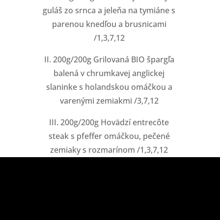
guláš zo srnca a jeleňa na tymiáne s
parenou knedľou a brusnicami
/1,3,7,12
II. 200g/200g Grilovaná BIO špargľa
balená v chrumkavej anglickej
slaninke s holandskou omáčkou a
varenými zemiakmi /3,7,12
III. 200g/200g Hovädzí entrecôte
steak s pfeffer omáčkou, pečené
zemiaky s rozmarínom /1,3,7,12