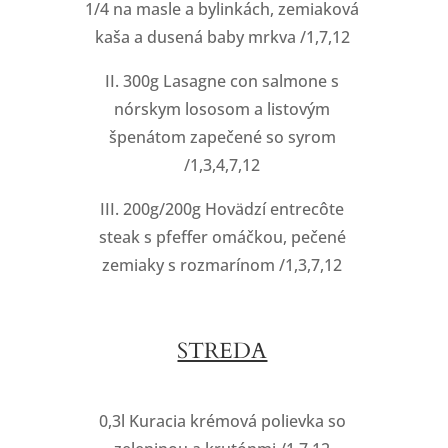
1/4 na masle a bylinkách, zemiaková
kaša a dusená baby mrkva /1,7,12
II. 300g Lasagne con salmone s
nórskym lososom a listovým
špenátom zapečené so syrom
/1,3,4,7,12
III. 200g/200g Hovädzí entrecôte
steak s pfeffer omáčkou, pečené
zemiaky s rozmarínom /1,3,7,12
STREDA
0,3l Kuracia krémová polievka so