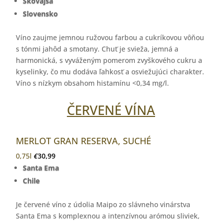
Skovajsa
Slovensko
Víno zaujme jemnou ružovou farbou a cukríkovou vôňou
s tónmi jahôd a smotany. Chuť je svieža, jemná a
harmonická, s vyváženým pomerom zvyškového cukru a
kyselinky, čo mu dodáva ľahkosť a osviežujúci charakter.
Víno s nízkym obsahom histamínu <0,34 mg/l.
ČERVENÉ VÍNA
MERLOT GRAN RESERVA, SUCHÉ
0,75l
€
30,99
Santa Ema
Chile
Je červené víno z údolia Maipo zo slávneho vinárstva
Santa Ema s komplexnou a intenzívnou arómou sliviek,