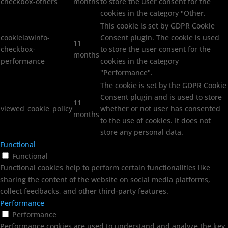
checkbox-others
months
to store the user consent for the
cookies in the category "Other.
This cookie is set by GDPR Cookie
cookielawinfo-
Consent plugin. The cookie is used
11
checkbox-
to store the user consent for the
months
performance
cookies in the category
"Performance".
The cookie is set by the GDPR Cookie
Consent plugin and is used to store
11
viewed_cookie_policy
whether or not user has consented
months
to the use of cookies. It does not
store any personal data.
Functional
Functional
Functional cookies help to perform certain functionalities like
sharing the content of the website on social media platforms,
collect feedbacks, and other third-party features.
Performance
Performance
Performance cookies are used to understand and analyze the key