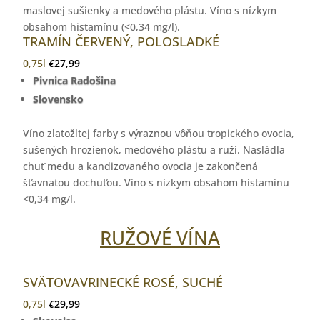
maslovej sušienky a medového plástu. Víno s nízkym
obsahom histamínu (<0,34 mg/l).
TRAMÍN ČERVENÝ, POLOSLADKÉ
0,75l
€
27,99
Pivnica Radošina
Slovensko
Víno zlatožltej farby s výraznou vôňou tropického ovocia,
sušených hrozienok, medového plástu a ruží. Nasládla
chuť medu a kandizovaného ovocia je zakončená
šťavnatou dochuťou. Víno s nízkym obsahom histamínu
<0,34 mg/l.
RUŽOVÉ VÍNA
SVÄTOVAVRINECKÉ ROSÉ, SUCHÉ
0,75l
€
29,99