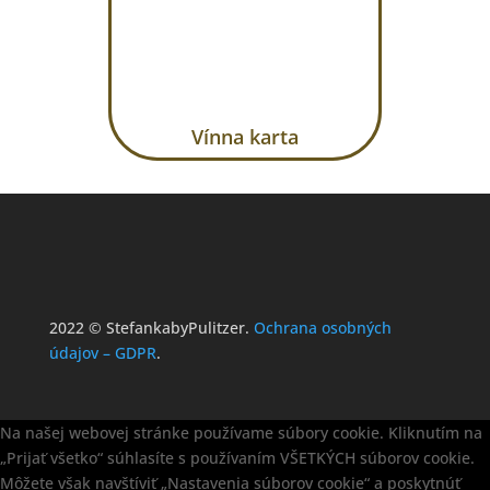
Vínna karta
2022 © StefankabyPulitzer.
Ochrana osobných
údajov – GDPR
.
Na našej webovej stránke používame súbory cookie. Kliknutím na
„Prijať všetko“ súhlasíte s používaním VŠETKÝCH súborov cookie.
Môžete však navštíviť „Nastavenia súborov cookie“ a poskytnúť