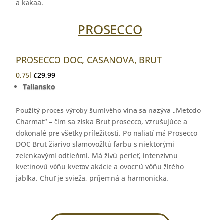
a kakaa.
PROSECCO
PROSECCO DOC, CASANOVA, BRUT
0,75l
€
29,99
Taliansko
Použitý proces výroby šumivého vína sa nazýva „Metodo
Charmat“ – čím sa získa Brut prosecco, vzrušujúce a
dokonalé pre všetky príležitosti. Po naliatí má Prosecco
DOC Brut žiarivo slamovožltú farbu s niektorými
zelenkavými odtieňmi. Má živú perleť, intenzívnu
kvetinovú vôňu kvetov akácie a ovocnú vôňu žltého
jablka. Chuť je svieža, príjemná a harmonická.