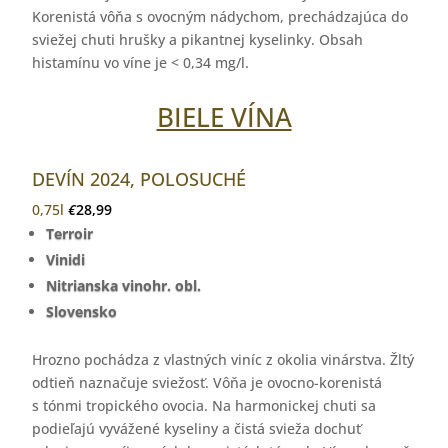
Korenistá vôňa s ovocným nádychom, prechádzajúca do
sviežej chuti hrušky a pikantnej kyselinky. Obsah
histamínu vo víne je < 0,34 mg/l.
BIELE VÍNA
DEVÍN 2024, POLOSUCHÉ
0,75l
€
28,99
Terroir
Vinidi
Nitrianska vinohr. obl.
Slovensko
Hrozno pochádza z vlastných viníc z okolia vinárstva. Žltý
odtieň naznačuje sviežosť. Vôňa je ovocno-korenistá
s tónmi tropického ovocia. Na harmonickej chuti sa
podieľajú vyvážené kyseliny a čistá svieža dochuť