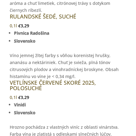
aróma a chuť limetiek, citrónovej trávy s dotykom
čiernych ríbezlí.
RULANDSKÉ ŠEDÉ, SUCHÉ
0,1l
€
3,29
Pivnica Radošina
Slovensko
Víno jemnej žltej farby s vôňou korenistej hrušky,
ananásu a nektáriniek. Chuť je svieža, plná tónov
citrusových plodov a vinohradníckej broskyne. Obsah
histamínu vo víne je < 0,34 mg/l.
VETLÍNSKE ČERVENÉ SKORÉ 2025,
POLOSUCHÉ
0,1l
€
3,29
Vinidi
Slovensko
Hrozno pochádza z vlastných viníc z oblasti vinárstva.
Farba vína je zlatistá s odleskami slnečných lúčov.