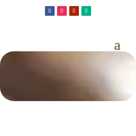
VÍNNA KARTA
Vychutnajte si kvalitné slovenské a zahraničné vína.
7