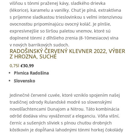
višňou s tónmi praženej kávy, sladkého drievka
(lékorice), karamelu a vanilky. Chuť je plná, extraktívna
s príjemne sladkastou trieslovinkou s veľmi intenzívnou
ovocnosťou pripomínajúcu ovocný koláč. Je plnšie,
expresívnejšie so širšou paletou vnemov, ktoré sú
doplnené tónmi z dlhšieho zrenia (8-10mesiacov) vína
v nových barrikových sudoch.
RADOŠINSKÝ ČERVENÝ KLEVNER 2022, VÝBER
Z HROZNA, SUCHÉ
0,75l
€
30,99
Pivnica Radošina
Slovensko
Jedinečné červené cuvée, ktoré vzniklo spojením našej
tradičnej odrody Rulandské modré so slovenskými
novošľachtencami Dunajom a Nitrou. Táto kombinácia
odrôd dodáva vínu vyváženosť a eleganciu. Vôňa višní,
černíc a sušených sliviek s plnou chuťou drobných
kôstkovín je dopĺňaná lahodnými tónmi horkej čokolády