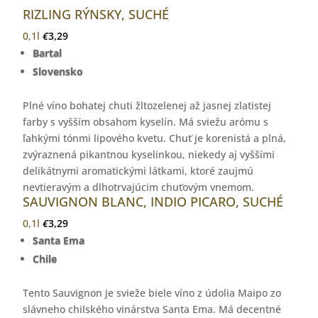
RIZLING RÝNSKY, SUCHÉ
0,1l
€
3,29
Bartal
Slovensko
Plné víno bohatej chuti žltozelenej až jasnej zlatistej
farby s vyšším obsahom kyselín. Má sviežu arómu s
ľahkými tónmi lipového kvetu. Chuť je korenistá a plná,
zvýraznená pikantnou kyselinkou, niekedy aj vyššími
delikátnymi aromatickými látkami, ktoré zaujmú
nevtieravým a dlhotrvajúcim chuťovým vnemom.
SAUVIGNON BLANC, INDIO PICARO, SUCHÉ
0,1l
€
3,29
Santa Ema
Chile
Tento Sauvignon je svieže biele víno z údolia Maipo zo
slávneho chilského vinárstva Santa Ema. Má decentné