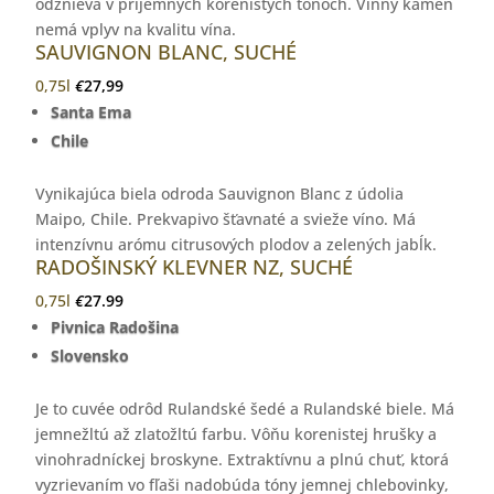
odznieva v príjemných korenistých tónoch. Vínny kameň
nemá vplyv na kvalitu vína.
SAUVIGNON BLANC, SUCHÉ
0,75l
€
27,99
Santa Ema
Chile
Vynikajúca biela odroda Sauvignon Blanc z údolia
Maipo, Chile. Prekvapivo šťavnaté a svieže víno. Má
intenzívnu arómu citrusových plodov a zelených jabĺk.
RADOŠINSKÝ KLEVNER NZ, SUCHÉ
0,75l
€
27.99
Pivnica Radošina
Slovensko
Je to cuvée odrôd Rulandské šedé a Rulandské biele. Má
jemnežltú až zlatožltú farbu. Vôňu korenistej hrušky a
vinohradníckej broskyne. Extraktívnu a plnú chuť, ktorá
vyzrievaním vo fľaši nadobúda tóny jemnej chlebovinky,