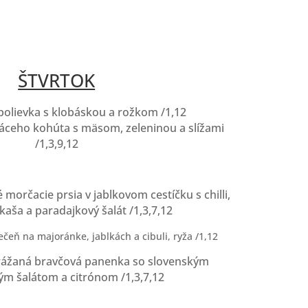
ŠTVRTOK
 polievka s klobáskou a rožkom /1,12
omáceho kohúta s mäsom, zeleninou a slížami
/1,3,9,12
 morčacie prsia v jablkovom cestíčku s chilli,
aša a paradajkový šalát /1,3,7,12
ečeň na majoránke, jablkách a cibuli, ryža /1,12
prážaná bravčová panenka so slovenským
m šalátom a citrónom /1,3,7,12