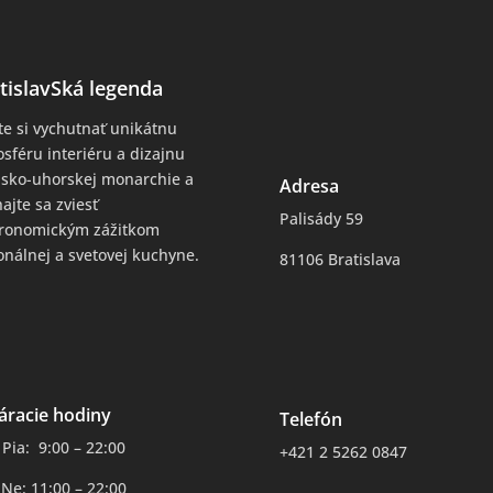
tislavSká legenda
te si vychutnať unikátnu
sféru interiéru a dizajnu
sko-uhorskej monarchie a
Adresa
ajte sa zviesť
Palisády 59
tronomickým zážitkom
onálnej a svetovej kuchyne.
81106 Bratislava
áracie hodiny
Telefón
 Pia: 9:00 – 22:00
+421 2 5262 0847
 Ne: 11:00 – 22:00