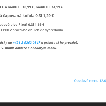
. a menu II. 10,99 €, menu III. 14,99 €
 čapovaná kofola 0,3l 1,29 €
dové pivo Plzeň 0,3l 1,69 €
1:00 v pracovné dni len do vypredania
onicky na
+421 2 5262 0847
a prídete si ho prevziať.
o 5. minút odídete s obedovým menu.
Obedové menu 12.0