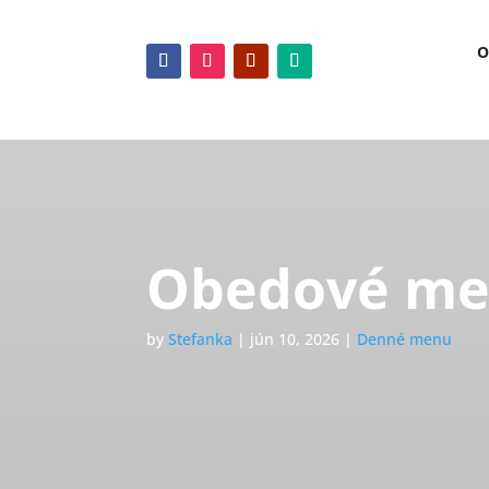
O
Obedové men
by
Stefanka
|
jún 10, 2026
|
Denné menu