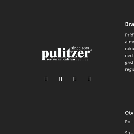
Bra
Príď
atmo
rakú
nech
gas
regi
Otv
Po –
So –