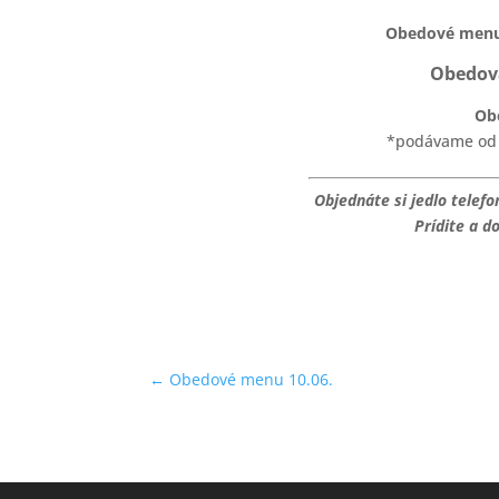
Obedové menu I
Obedová
Obe
*podávame od 1
Objednáte si jedlo telef
Prídite a d
←
Obedové menu 10.06.