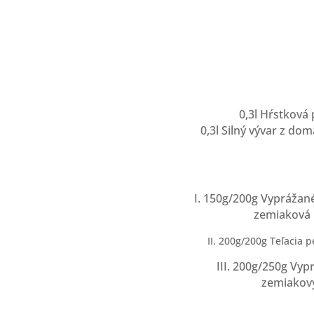
0,3l Hŕstková
0,3l Silný vývar z d
I. 150g/200g Vyprážané
zemiaková k
II. 200g/200g Teľacia p
III. 200g/250g Vy
zemiakový