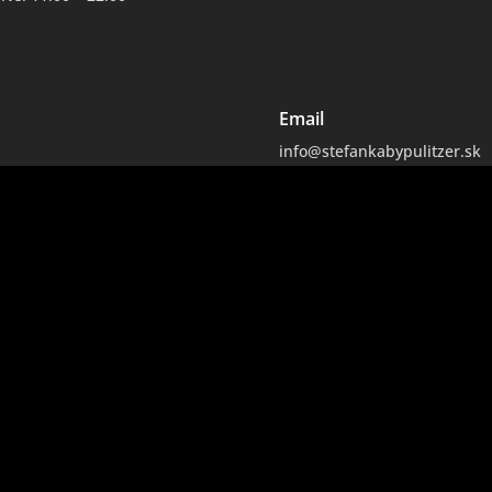
Email
info@stefankabypulitzer.sk
2022 © Stefank
Prijať všetko“ súhlasíte s používaním VŠETKÝCH súborov cookie. Mô